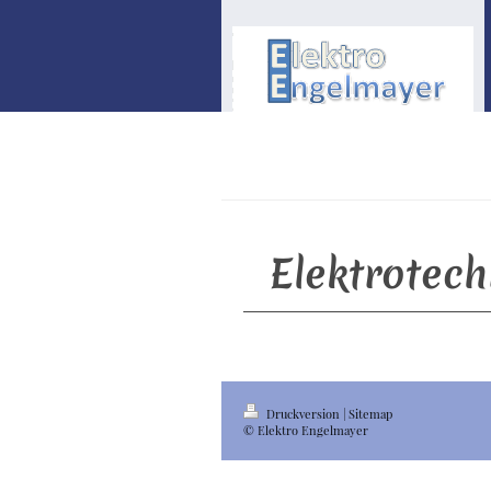
Elektrotechn
Druckversion
|
Sitemap
© Elektro Engelmayer